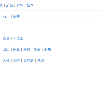
葉
｜
茨城
｜
群馬
｜
栃木
｜
石川
｜
福井
｜
奈良
｜
和歌山
｜
山口
｜
徳島
｜
香川
｜
愛媛
｜
高知
｜
大分
｜
宮崎
｜
鹿児島
｜
沖縄