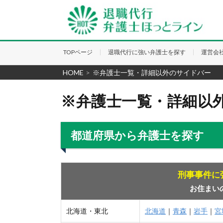
TOPページ
退職代行に強い弁護士を探す
運営会
HOME
>
※弁護士一覧・詳細以外のサイドバー
※弁護士一覧・詳細以
都道府県から弁護士を探す
刑事事件に
お住まい
北海道・東北
北海道
｜
青森
｜
岩手
｜
宮