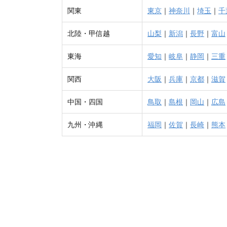
関東
東京
｜
神奈川
｜
埼玉
｜
千
北陸・甲信越
山梨
｜
新潟
｜
長野
｜
富山
東海
愛知
｜
岐阜
｜
静岡
｜
三重
関西
大阪
｜
兵庫
｜
京都
｜
滋賀
中国・四国
鳥取
｜
島根
｜
岡山
｜
広島
九州・沖縄
福岡
｜
佐賀
｜
長崎
｜
熊本