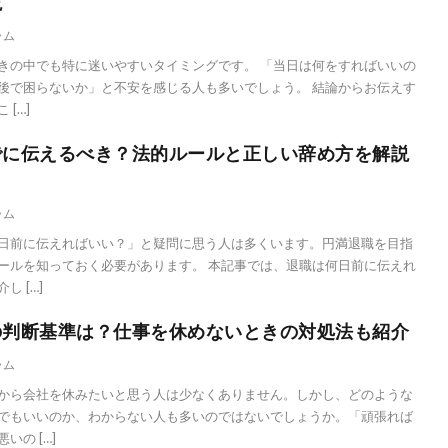
説
ラム
きの中でも特に迷いやすいタイミングです。 「当日は何をすればいいの
後で困らないか」と不安を感じる人も多いでしょう。 結論からお伝えす
[…]
でに伝えるべき？法的ルールと正しい辞め方を解説
ラム
日前に伝えればいい？」と疑問に思う人は多くいます。円満退職を目指
ールを知っておく必要があります。 本記事では、退職は何日前に伝えれ
 […]
の判断基準は？仕事を休めないときの対処法も紹介
ラム
から会社を休みたいと思う人は少なくありません。しかし、どのような
でもいいのか、わからない人も多いのではないでしょうか。「頑張れば
の […]