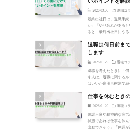
いポイントを解
2026.03.06
退職コ
最終出社日は、退職手続
か」「やり忘れがあると
ると、最終出社日にやるこ 
退職は何日前ま
します
2026.01.29
退職コ
退職を考えたときに「何
す人は、退職に関するル
ばいいか雇用形態別で紹介し
仕事を休むとき
2026.01.29
退職コ
体調不良や精神的な疲労
状態であれば仕事を休ん
出勤できそう」「体調が悪い