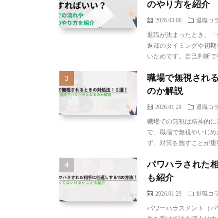
のやり方を紹介
2026.03.06
退職コ
退職が決まったとき、「
返却のタイミングや初期
いためです。自己判断で初期
職場で無視される
のか解説
2026.01.29
退職コ
職場での無視は精神的に
で、職場で無視やいじめ
ず、対策を施すことが重要で
パワハラされた相
も紹介
2026.01.29
退職コ
パワーハラスメント（パ