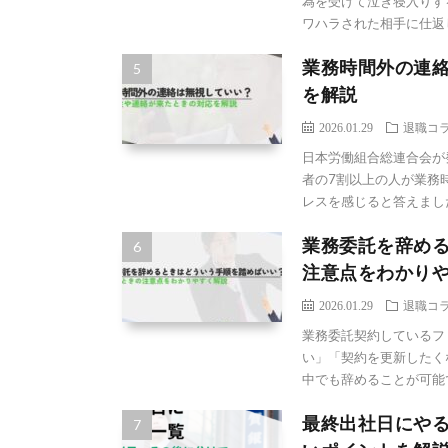
為を受けて泣き寝入りす
ワハラされた相手に仕返しす
業務時間外の連
を解説
2026.01.29
退職コ
日本労働組合総連合会が
者の7割以上の人が業務
レスを感じると答えました 
業務委託を辞め
注意点をわかり
2026.01.29
退職コ
業務委託契約しているフ
い」「契約を更新したく
中でも辞めることが可能で
最終出社日にや