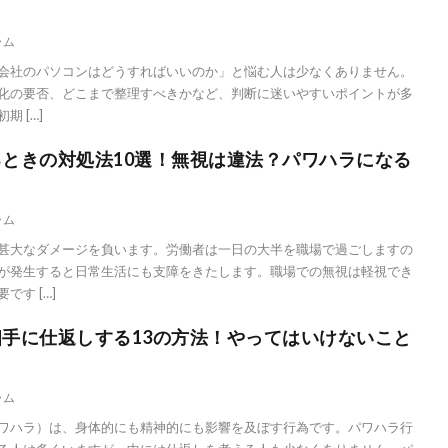
ラム
会社のパソコンはどうすればいいのか」と悩む人は少なくありません。
化の要否、どこまで整理すべきかなど、判断に迷いやすいポイントが多
 […]
ときの対処法10選！無視は違法？パワハラになる
ラム
甚大なダメージを負います。労働者は一日の大半を職場で過ごしますの
が発生すると日常生活にも支障をきたします。職場での無視は軽視でき
す […]
手に仕返しする13の方法！やってはいけないこと
ラム
ワハラ）は、身体的にも精神的にも影響を及ぼす行為です。パワハラ行