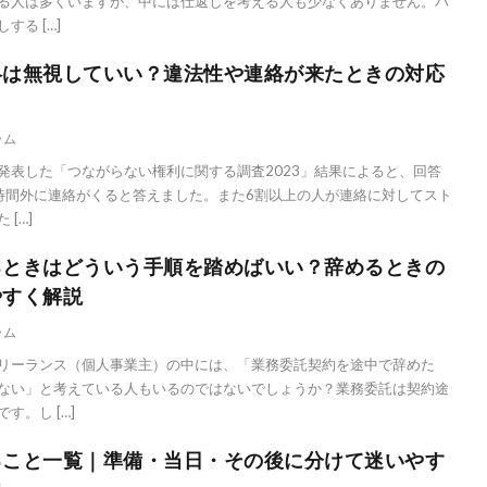
る人は多くいますが、中には仕返しを考える人も少なくありません。パ
る […]
絡は無視していい？違法性や連絡が来たときの対応
ラム
発表した「つながらない権利に関する調査2023」結果によると、回答
時間外に連絡がくると答えました。また6割以上の人が連絡に対してスト
[…]
るときはどういう手順を踏めばいい？辞めるときの
やすく解説
ラム
リーランス（個人事業主）の中には、「業務委託契約を途中で辞めた
ない」と考えている人もいるのではないでしょうか？業務委託は契約途
す。し […]
ること一覧｜準備・当日・その後に分けて迷いやす