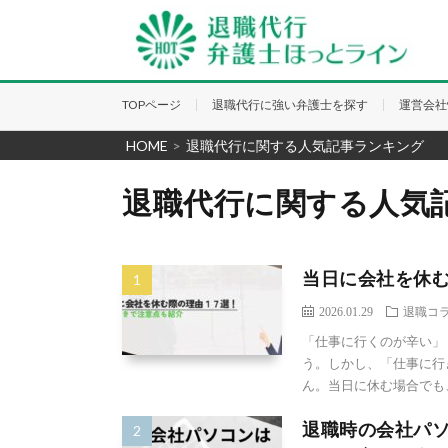
TOPページ
退職代行に強い弁護士を探す
運営会社
HOME
>
退職代行に関する人気記事ランキング
退職代行に関する人気
当日に会社を休む
2026.01.29
退職コ
「仕事に行くのが辛い」
う。しかし、「仕事に行
ん。当日に休む場合でも、
退職時の会社パ