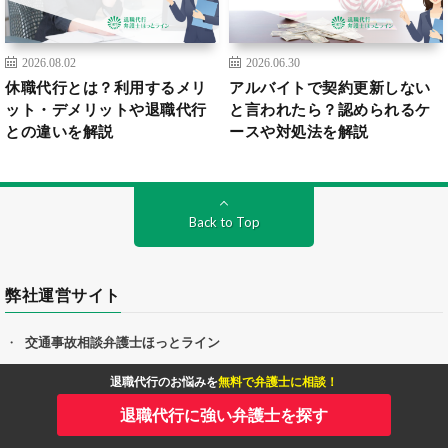
2026.08.02
2026.06.30
休職代行とは？利用するメリ
アルバイトで契約更新しない
ット・デメリットや退職代行
と言われたら？認められるケ
との違いを解説
ースや対処法を解説
Back to Top
弊社運営サイト
交通事故相談弁護士ほっとライン
退職代行のお悩みを
無料で弁護士に相談！
離婚・不倫慰謝料相談弁護士ほっとライン
退職代行に強い弁護士を探す
刑事事件相談弁護士ほっとライン