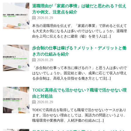
退職理由が「家庭の事情」は嘘だと思われる？伝え
方や例文、注意点を紹介
2026.01.29
本当の退職理由を伝えず、「家庭の事業」で辞めると伝えて
も大丈夫か気になる人は多いのではないでしょうか。退職理
由を上司に伝えるときに建前（嘘）を使う人は[…]
歩合制の仕事は稼げる？メリット・デメリットと働
き方の仕組みを紹介
2026.01.29
「歩合制の仕事って本当に稼げるの？」と思う人は多いので
はないでしょうか。固定給と違い、成果に応じて収入が増え
る歩合制は、高収入を目指せる働き方として注[…]
TOEIC高得点でも活かせない？職場で活かせない理
由と対処法
2026.01.29
TOEICで高得点を取得しても職場で活かせないケースがあり
ます。活かせない理由としては、英語力の問題というより、
職場環境や業務内容、人材評価の仕組みに[…]