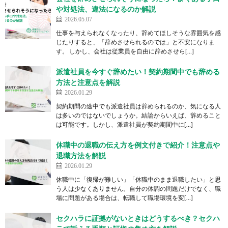
や対処法、違法になるのか解説
2026.05.07
仕事を与えられなくなったり、辞めてほしそうな雰囲気を感
じたりすると、「辞めさせられるのでは」と不安になりま
す。 しかし、会社は従業員を自由に辞めさせら[…]
派遣社員を今すぐ辞めたい！契約期間中でも辞める
方法と注意点を解説
2026.01.29
契約期間の途中でも派遣社員は辞められるのか、気になる人
は多いのではないでしょうか。結論からいえば、辞めること
は可能です。しかし、派遣社員が契約期間中に[…]
休職中の退職の伝え方を例文付きで紹介！注意点や
退職方法を解説
2026.01.29
休職中に「復帰が難しい」「休職中のまま退職したい」と思
う人は少なくありません。自分の体調の問題だけでなく、職
場に問題がある場合は、転職して職場環境を変[…]
セクハラに証拠がないときはどうするべき？セクハ