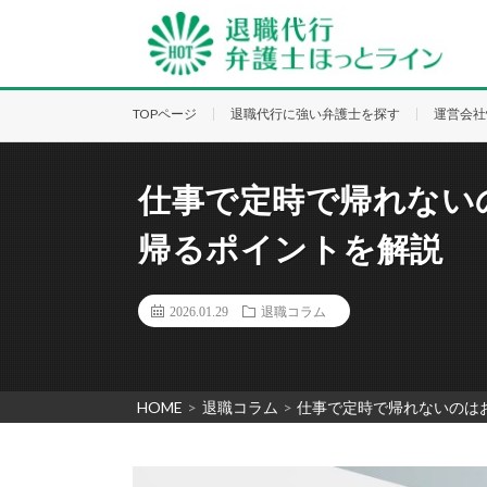
TOPページ
退職代行に強い弁護士を探す
運営会社
仕事で定時で帰れない
帰るポイントを解説
2026.01.29
退職コラム
HOME
>
退職コラム
>
仕事で定時で帰れないのは